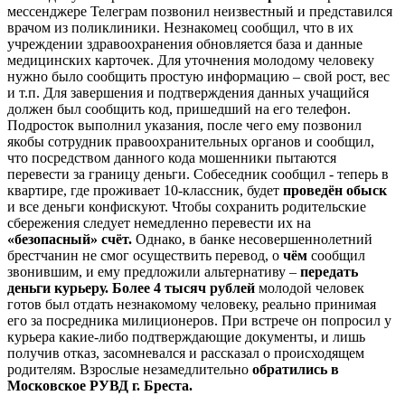
мессенджере Телеграм позвонил неизвестный и представился
врачом из поликлиники. Незнакомец сообщил, что в их
учреждении здравоохранения обновляется база и данные
медицинских карточек. Для уточнения молодому человеку
нужно было сообщить простую информацию – свой рост, вес
и т.п. Для завершения и подтверждения данных учащийся
должен был сообщить код, пришедший на его телефон.
Подросток выполнил указания, после чего ему позвонил
якобы сотрудник правоохранительных органов и сообщил,
что посредством данного кода мошенники пытаются
перевести за границу деньги. Собеседник сообщил - теперь в
квартире, где проживает 10-классник, будет
проведён обыск
и все деньги конфискуют. Чтобы сохранить родительские
сбережения следует немедленно перевести их на
«безопасный» счёт.
Однако, в банке несовершеннолетний
брестчанин не смог осуществить перевод, о
чём
сообщил
звонившим, и ему предложили альтернативу –
передать
деньги курьеру. Более 4 тысяч рублей
молодой человек
готов был отдать незнакомому человеку, реально принимая
его за посредника милиционеров. При встрече он попросил у
курьера какие-либо подтверждающие документы, и лишь
получив отказ, засомневался и рассказал о происходящем
родителям. Взрослые незамедлительно
обратились в
Московское РУВД г. Бреста.