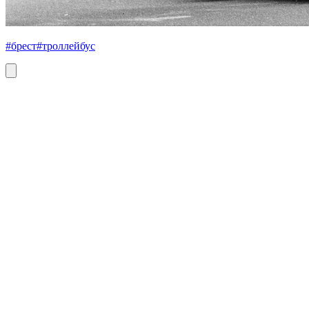
#брест
#троллейбус