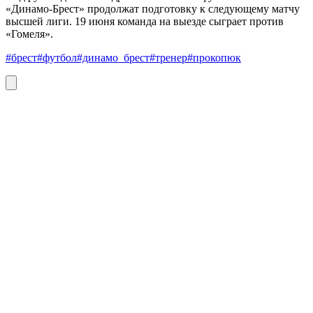
«Динамо-Брест» продолжат подготовку к следующему матчу
высшей лиги. 19 июня команда на выезде сыграет против
«Гомеля».
#брест
#футбол
#динамо_брест
#тренер
#прокопюк