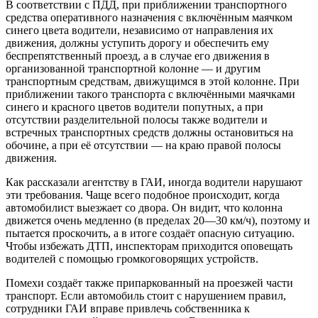
В соответствии с ПДД, при приближении транспортного
средства оперативного назначения с включённым маячком
синего цвета водители, независимо от направления их
движения, должны уступить дорогу и обеспечить ему
беспрепятственный проезд, а в случае его движения в
организованной транспортной колонне — и другим
транспортным средствам, движущимся в этой колонне. При
приближении такого транспорта с включёнными маячками
синего и красного цветов водители попутных, а при
отсутствии разделительной полосы также водители и
встречных транспортных средств должны остановиться на
обочине, а при её отсутствии — на краю правой полосы
движения.
Как рассказали агентству в ГАИ, иногда водители нарушают
эти требования. Чаще всего подобное происходит, когда
автомобилист выезжает со двора. Он видит, что колонна
движется очень медленно (в пределах 20—30 км/ч), поэтому и
пытается проскочить, а в итоге создаёт опасную ситуацию.
Чтобы избежать ДТП, инспекторам приходится оповещать
водителей с помощью громкоговорящих устройств.
Помехи создаёт также припаркованный на проезжей части
транспорт. Если автомобиль стоит с нарушением правил,
сотрудники ГАИ вправе привлечь собственника к