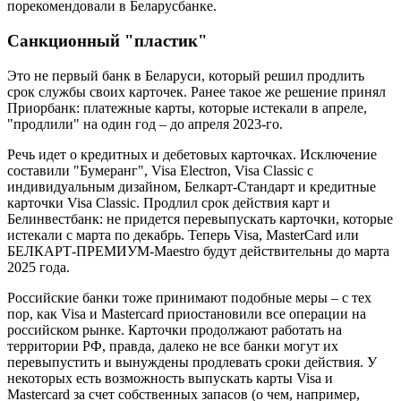
порекомендовали в Беларусбанке.
Санкционный "пластик"
Это не первый банк в Беларуси, который решил продлить
срок службы своих карточек. Ранее такое же решение принял
Приорбанк: платежные карты, которые истекали в апреле,
"продлили" на один год – до апреля 2023-го.
Речь идет о кредитных и дебетовых карточках. Исключение
составили "Бумеранг", Visa Electron, Visa Classic с
индивидуальным дизайном, Белкарт-Стандарт и кредитные
карточки Visa Classic. Продлил срок действия карт и
Белинвестбанк: не придется перевыпускать карточки, которые
истекали с марта по декабрь. Теперь Visa, MasterCard или
БЕЛКАРТ-ПРЕМИУМ-Maestro будут действительны до марта
2025 года.
Российские банки тоже принимают подобные меры – с тех
пор, как Visa и Mastercard приостановили все операции на
российском рынке. Карточки продолжают работать на
территории РФ, правда, далеко не все банки могут их
перевыпустить и вынуждены продлевать сроки действия. У
некоторых есть возможность выпускать карты Visa и
Mastercard за счет собственных запасов (о чем, например,