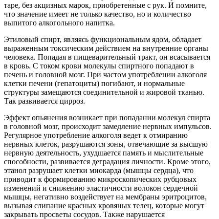
таре, без акцизных марок, приобретенные с рук. И помните,
что значение имеет не только качество, но и количество
выпитого алкогольного напитка.
Этиловый спирт, являясь функциональным ядом, обладает
выраженным токсическим действием на внутренние органы
человека. Попадая в пищеварительный тракт, он всасывается
в кровь. С током крови молекулы спиртного попадают в
печень и головной мозг. При частом употреблении алкоголя
клетки печени (гепатоциты) погибают, и нормальные
структуры замещаются соединительной и жировой тканью.
Так развивается цирроз.
Эффект опьянения возникает при попадании молекул спирта
в головной мозг, происходит замедление нервных импульсов.
Регулярное употребление алкоголя ведет к отмиранию
нервных клеток, разрушаются зоны, отвечающие за высшую
нервную деятельность, ухудшается память и мыслительные
способности, развивается деградация личности. Кроме этого,
этанол разрушает клетки миокарда (мышцы сердца), что
приводит к формированию микроскопических рубцовых
изменений и снижению эластичности волокон сердечной
мышцы, негативно воздействует на мембраны эритроцитов,
вызывая слипание красных кровяных телец, которые могут
закрывать просветы сосудов. Также нарушается