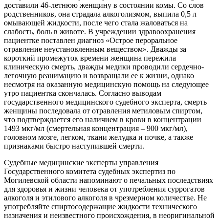
доставили 46-летнюю женщину в состоянии комы. Со слов
родственников, она страдала алкоголизмом, выпила 0,5 л
омывающей жидкости, после чего стала жаловаться на
слабость, боль в животе. В учреждении здравоохранения
пациентке поставлен диагноз «Острое пероральное
отравление неустановленным веществом». Дважды за
короткий промежуток времени женщина пережила
клиническую смерть, дважды медики проводили сердечно-
легочную реанимацию и возвращали ее к жизни, однако
несмотря на оказанную медицинскую помощь на следующее
утро пациентка скончалась. Согласно выводам
государственного медицинского судебного эксперта, смерть
женщины последовала от отравления метиловым спиртом,
что подтверждается его наличием в крови в концентрации
1493 мкг/мл (смертельная концентрация – 900 мкг/мл),
головном мозге, легком, ткани желудка и почке, а также
признаками быстро наступившей смерти.
Судебные медицинские эксперты управления
Государственного комитета судебных экспертиз по
Могилевской области напоминают о печальных последствиях
для здоровья и жизни человека от употребления суррогатов
алкоголя и этилового алкоголя в чрезмерном количестве. Не
употребляйте спиртосодержащие жидкости технического
назначения и неизвестного происхождения, в неоригинальной