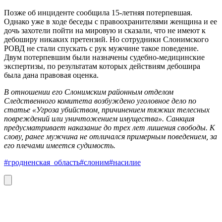
Позже об инциденте сообщила 15-летняя потерпевшая.
Однако уже в ходе беседы с правоохранителями женщина и ее
дочь захотели пойти на мировую и сказали, что не имеют к
дебоширу никаких претензий. Но сотрудники Слонимского
РОВД не стали спускать с рук мужчине такое поведение.
Двум потерпевшим были назначены судебно-медицинские
экспертизы, по результатам которых действиям дебошира
была дана правовая оценка.
В отношении его Слонимским районным отделом
Следственного комитета возбуждено уголовное дело по
статье «Угроза убийством, причинением тяжких телесных
повреждений или уничтожением имущества». Санкция
предусматривает наказание до трех лет лишения свободы. К
слову, ранее мужчина не отличался примерным поведением, за
его плечами имеется судимость.
#гродненская_область
#слоним
#насилие