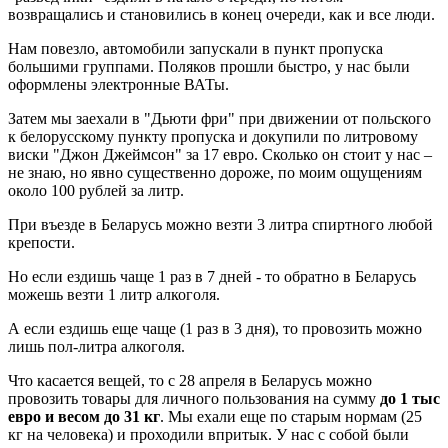
возвращались и становились в конец очереди, как и все люди.
Нам повезло, автомобили запускали в пункт пропуска
большими группами. Поляков прошли быстро, у нас были
оформлены электронные ВАТы.
Затем мы заехали в "Дьюти фри" при движении от польского
к белорусскому пункту пропуска и докупили по литровому
виски "Джон Джеймсон" за 17 евро. Сколько он стоит у нас –
не знаю, но явно существенно дороже, по моим ощущениям
около 100 рублей за литр.
При въезде в Беларусь можно везти 3 литра спиртного любой
крепости.
Но если ездишь чаще 1 раз в 7 дней - то обратно в Беларусь
можешь везти 1 литр алкоголя.
А если ездишь еще чаще (1 раз в 3 дня), то провозить можно
лишь пол-литра алкоголя.
Что касается вещей, то с 28 апреля в Беларусь можно
провозить товары для личного пользования на сумму
до 1 тыс
евро и весом до 31 кг
. Мы ехали еще по старым нормам (25
кг на человека) и проходили впритык. У нас с собой были