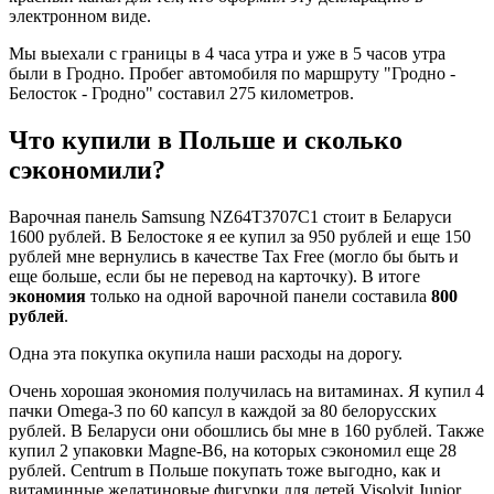
электронном виде.
Мы выехали с границы в 4 часа утра и уже в 5 часов утра
были в Гродно. Пробег автомобиля по маршруту "Гродно -
Белосток - Гродно" составил 275 километров.
Что купили в Польше и сколько
сэкономили?
Варочная панель Samsung NZ64T3707C1 стоит в Беларуси
1600 рублей. В Белостоке я ее купил за 950 рублей и еще 150
рублей мне вернулись в качестве Tax Free (могло бы быть и
еще больше, если бы не перевод на карточку). В итоге
экономия
только на одной варочной панели составила
800
рублей
.
Одна эта покупка окупила наши расходы на дорогу.
Очень хорошая экономия получилась на витаминах. Я купил 4
пачки Omega-3 по 60 капсул в каждой за 80 белорусских
рублей. В Беларуси они обошлись бы мне в 160 рублей. Также
купил 2 упаковки Mаgne-B6, на которых сэкономил еще 28
рублей. Centrum в Польше покупать тоже выгодно, как и
витаминные желатиновые фигурки для детей Visolvit Junior,