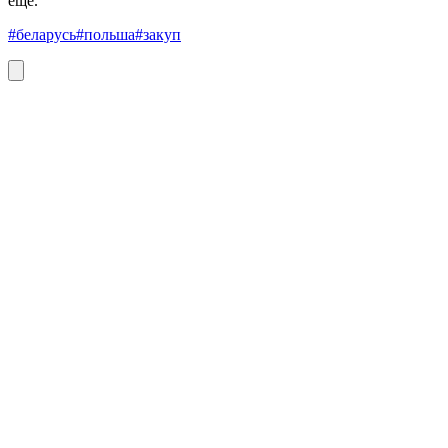
еще.
#беларусь
#польша
#закуп