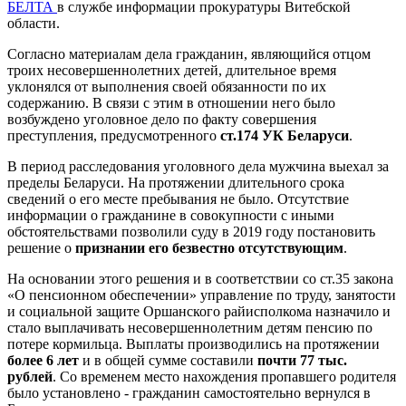
БЕЛТА
в службе информации прокуратуры Витебской
области.
Согласно материалам дела гражданин, являющийся отцом
троих несовершеннолетних детей, длительное время
уклонялся от выполнения своей обязанности по их
содержанию. В связи с этим в отношении него было
возбуждено уголовное дело по факту совершения
преступления, предусмотренного
ст.174 УК Беларуси
.
В период расследования уголовного дела мужчина выехал за
пределы Беларуси. На протяжении длительного срока
сведений о его месте пребывания не было. Отсутствие
информации о гражданине в совокупности с иными
обстоятельствами позволили суду в 2019 году постановить
решение о
признании его безвестно отсутствующим
.
На основании этого решения и в соответствии со ст.35 закона
«О пенсионном обеспечении» управление по труду, занятости
и социальной защите Оршанского райисполкома назначило и
стало выплачивать несовершеннолетним детям пенсию по
потере кормильца. Выплаты производились на протяжении
более 6 лет
и в общей сумме составили
почти 77 тыс.
рублей
. Со временем место нахождения пропавшего родителя
было установлено - гражданин самостоятельно вернулся в