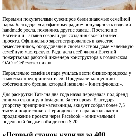
Первыми покупателями сувениров были знакомые семейной
пары. Благодаря «сарафанному радио» популярность изделий
handmade росла, появились другие заказы. Постепенно
Евгений и Татьяна созрели для создания своего бизнес-
проекта. Официально зарегистрировались в качестве
ремесленников, оборудовали в своем частном доме маленькую
семейную мастерскую. Ради дела всей жизни Евгений
пожертвовал работой инженера-конструктора в гомельском
ОАО «Сейсмотехника».
Параллельно семейная пара училась вести бизнес-процессы у
знакомых предпринимателей. Продумали концепцию
собственного бренда, который назвали «Финтифлюшки».
Для раскрутки Татьяна два года назад переделала под бренд
личную страницу в Instagram. За это время, благодаря
упорству предпринимательницы, аккаунт собрал более 7,5
тысячи подписчиков. Периодически пара вкладывает в
продвижение проекта через Facebook – минимальный
недельный бюджет обходится в $ 20.
«Первый станок купили за 400