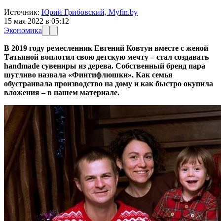
Источник:
Юрий Грибовский, Myfin.by
15 мая 2022 в 05:12
Экономика
В 2019 году
ремесленник Евгений Ковтун
вместе с женой
Татьяной воплотил свою детскую мечту
–
стал создавать
handmade сувениры из дерева. Собственный бренд пара
шутливо назвала «Финтифлюшки». Как семья
обустраивала производство на дому и как быстро окупила
вложения – в нашем материале.