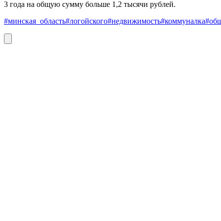
3 года на общую сумму больше 1,2 тысячи рублей.
#минская_область
#логойского
#недвижимость
#коммуналка
#об