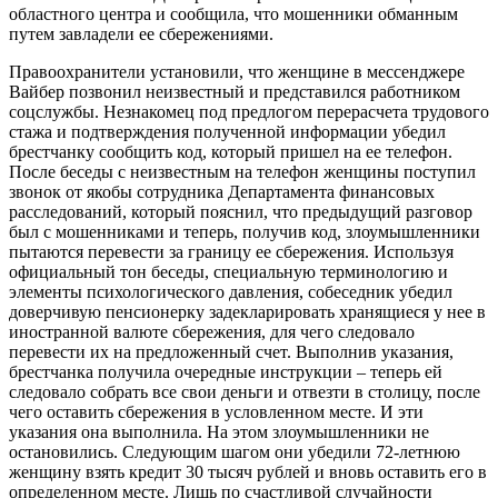
областного центра и сообщила, что мошенники обманным
путем завладели ее сбережениями.
Правоохранители установили, что женщине в мессенджере
Вайбер позвонил неизвестный и представился работником
соцслужбы. Незнакомец под предлогом перерасчета трудового
стажа и подтверждения полученной информации убедил
брестчанку сообщить код, который пришел на ее телефон.
После беседы с неизвестным на телефон женщины поступил
звонок от якобы сотрудника Департамента финансовых
расследований, который пояснил, что предыдущий разговор
был с мошенниками и теперь, получив код, злоумышленники
пытаются перевести за границу ее сбережения. Используя
официальный тон беседы, специальную терминологию и
элементы психологического давления, собеседник убедил
доверчивую пенсионерку задекларировать хранящиеся у нее в
иностранной валюте сбережения, для чего следовало
перевести их на предложенный счет. Выполнив указания,
брестчанка получила очередные инструкции – теперь ей
следовало собрать все свои деньги и отвезти в столицу, после
чего оставить сбережения в условленном месте. И эти
указания она выполнила. На этом злоумышленники не
остановились. Следующим шагом они убедили 72-летнюю
женщину взять кредит 30 тысяч рублей и вновь оставить его в
определенном месте. Лишь по счастливой случайности