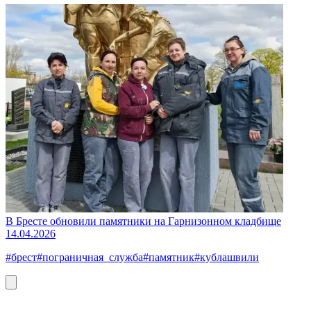
В Бресте обновили памятники на Гарнизонном кладбище
14.04.2026
#брест
#пограничная_служба
#памятник
#кублашвили