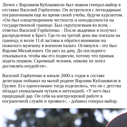
Лично с Варламом Кублашвили был знаком генерал-майор в
отставке Василий Горбатенко. Он встретился с легендарным
пограничником еще во время своей учебы, будучи курсантом.
«Он был олицетворением честности и неподкупности на
государственной границе. Был скрупулезным во всем, -
отметил Василий Горбатенко. - После академии я получил
распределение в Брест. Где-то на третий день мы поехали на
границу, и возле 11-й заставы я обратил внимание на
пожилого мужчину в военном пальто. Оглянулся - это был
Варлам Михайлович. Он шел на дачу. До последнего
отказывался, чтобы мы его подвезли, потому что привык
ходить пешком. Скромный человек, никому не хотел
доставлять неудобств».
Василий Горбатенко в начале 2000-х годов в составе
делегации побывал на малой родине Варлама Кублашвили в
Грузии. Его односельчане тогда поделились, что он с детства
обладал уникальным чутьем и интуицией. «У него был
природный дар. Он себя на контролерской работе в
пограничной службе и проявил», - добавил генерал-майор.