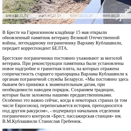
В Бресте на Гарнизонном кладбище 15 мая открыли
обновленный памятник ветерану Великой Отечественной
войны, легендарному пограничнику Варламу Кублашвили,
передает корреспондент БЕЛТА.
Брестские пограничники постоянно ухаживают за могилой
ветерана. При реконструкции памятника были установлены
новое надгробие и гранитная плита, на которых отражена
сопричастность старшего прапорщика Варлама Кублашвили к
органам пограничной службы Беларуси. «Мы постоянно здесь
бываем без привязки к знаменательным датам, при
необходимости наводим порядок. Сохраняем традиции,
которые были заложены нашими предшественниками.
Особенно это важно сейчас, когда в некоторых странах (в том
числе Евросоюза), переписывается история, преподносится
под другим ракурсом», - подчеркнул начальник отделения
пограничного контроля «Брест, пассажирская станция» им.
В.М.Кублашвили Станислав Гребенюк.