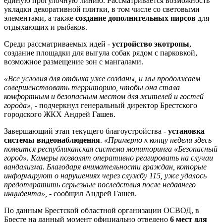
единую прогулочную линию. Рассматривается возможность
укладки декоративной плитки, в том числе со световыми
элементами, а также
создание дополнительных пирсов
для
отдыхающих и рыбаков.
Среди рассматриваемых идей -
устройство экотропы
,
создание площадки для выгула собак рядом с парковкой,
возможное размещение зон с мангалами.
«Все условия для отдыха уже созданы, и мы продолжаем
совершенствовать территорию, чтобы она стала
комфортным и безопасным местом для жителей и гостей
города»,
- подчеркнул генеральный директор Брестского
городского ЖКХ Андрей Гашев.
Завершающий этап текущего благоустройства -
установка
системы видеонаблюдения
.
«Примерно к концу недели здесь
появится республиканская система мониторинга «Безопасный
город». Камеры позволят оперативно реагировать на случаи
вандализма. Благодаря внимательности граждан, которые
информируют о нарушениях через службу 115, уже удалось
предотвратить серьезные последствия после недавнего
инцидента»,
- сообщил Андрей Гашев.
По данным Брестской областной организации ОСВОД, в
Бресте на данный момент официально отведено
6 мест для