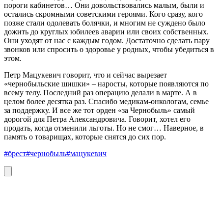
пороги кабинетов… Они довольствовались малым, были и
остались скромными советскими героями. Кого сразу, кого
позже стали одолевать болячки, и многим не суждено было
дожить до круглых юбилеев аварии или своих собственных.
Они уходят от нас с каждым годом. Достаточно сделать пару
звонков или спросить о здоровье у родных, чтобы убедиться в
этом.
Петр Мацукевич говорит, что и сейчас вырезает
«чернобыльские шишки» – наросты, которые появляются по
всему телу. Последний раз операцию делали в марте. А в
целом более десятка раз. Спасибо медикам-онкологам, семье
за поддержку. И все же тот орден «за Чернобыль» самый
дорогой для Петра Александровича. Говорит, хотел его
продать, когда отменили льготы. Но не смог… Наверное, в
память о товарищах, которые снятся до сих пор.
#брест
#чернобыль
#мацукевич