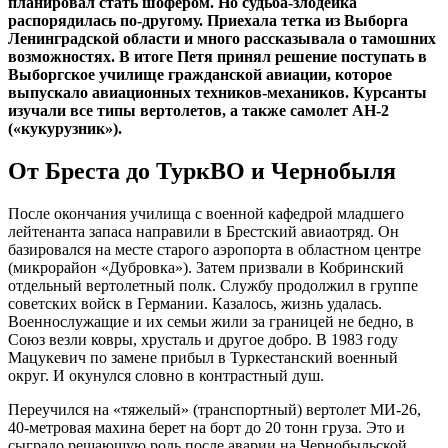
планировал стать шофером. Но судьба-злодейка
распорядилась по-другому. Приехала тетка из Выборга
Ленинградской области и много рассказывала о тамошних
возможностях. В итоге Петя принял решение поступать в
Выборгское училище гражданской авиации, которое
выпускало авиационных техников-механиков. Курсанты
изучали все типы вертолетов, а также самолет АН-2
(«кукурузник»).
От Бреста до ТуркВО и Чернобыля
После окончания училища с военной кафедрой младшего
лейтенанта запаса направили в Брестский авиаотряд. Он
базировался на месте старого аэропорта в областном центре
(микрорайон «Дубровка»). Затем призвали в Кобринский
отдельный вертолетный полк. Службу продолжил в группе
советских войск в Германии. Казалось, жизнь удалась.
Военнослужащие и их семьи жили за границей не бедно, в
Союз везли ковры, хрусталь и другое добро. В 1983 году
Мацукевич по замене прибыл в Туркестанский военный
округ. И окунулся словно в контрастный душ.
Переучился на «тяжелый» (транспортный) вертолет МИ-26,
40-метровая махина берет на борт до 20 тонн груза. Это и
сыграло решающую роль после аварии на Чернобыльской