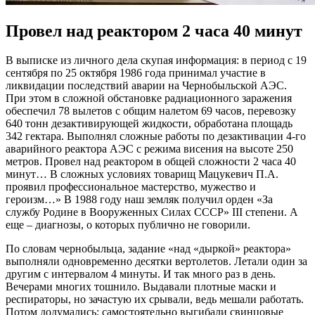
Провел над реактором 2 часа 40 минут
В выписке из личного дела скупая информация: в период с 19
сентября по 25 октября 1986 года принимал участие в
ликвидации последствий аварии на Чернобыльской АЭС.
При этом в сложной обстановке радиационного заражения
обеспечил 78 вылетов с общим налетом 69 часов, перевозку
640 тонн дезактивирующей жидкости, обработана площадь
342 гектара. Выполнял сложные работы по дезактивации 4-го
аварийного реактора АЭС с режима висения на высоте 250
метров. Провел над реактором в общей сложности 2 часа 40
минут… В сложных условиях товарищ Мацукевич П.А.
проявил профессиональное мастерство, мужество и
героизм…» В 1988 году наш земляк получил орден «За
службу Родине в Вооруженных Силах СССР» III степени. А
еще – диагнозы, о которых публично не говорили.
По словам чернобыльца, задание «над «дыркой» реактора»
выполняли одновременно десятки вертолетов. Летали один за
другим с интервалом 4 минуты. И так много раз в день.
Вечерами многих тошнило. Выдавали плотные маски и
респираторы, но зачастую их срывали, ведь мешали работать.
Потом додумались: самостоятельно выгибали свинцовые