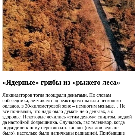
«Ядерные» грибы из «рыжего леса»
Ликвидаторов тогда поощряли деньгами. По словам
собеседника, летчикам над реактором платили несколько
окладов, в 30-километровой зоне – немногим меньше… Не
все понимали, что надо было думать не о деньгах, а о
здоровье. Некоторые лечились «этим делом»: спиртом, водкой
да настойкой боярышника. Случалось, гас телевизор, когда
подходили к нему переключать каналы (пультов ведь не
было), настолько были напичканы радиацией. Прибывшие