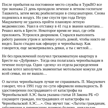
После прибытия на постоянное место службы в ТуркВО все
три экипажа 21 день проходили лечение в летном госпитале
Ташкента, затем месяц реабилитации в спецсанатории. Снова
поднялись в воздух. Но уже спустя три года Петру
Мацукевичу не удалось пройти плановую летную
медкомиссию. Ушел в отставку в 41 год в звании капитана…
Решил жить в Бресте. Некоторое время не знал, где себя
приложить. Устроился дворником. Старался выполнить
работу ранним утром и затемно уехать домой, чтобы никто не
видел. Было стыдно как офицеру и чернобыльцу. Как
говорится, еще засматривались девки, а ты с метлой…
Не без приключений получил трехкомнатную квартиру в
Бресте на «Дубровке». Тогда она полагалась чернобыльцам в
течение полугода. Один «делец» из отдела распределения
жилья хотел заполучить знаменитые мотольские кожухи для
всей семьи, но не вышло…
О льготах чернобыльцев лучше не спрашивать. П. Мацукевич
говорит, что в 1991 году по сути оформили инвалидность. В
удостоверении пострадавшего от катастрофы на
Чернобыльской АЭС была указана статья 18 Закона РБ «О
соцзащите граждан, пострадавших от катастрофы на
Чернобыльской АЭС…». Она звучит так: «Льготы гражданам,
заболевшим и перенесшим лучевую болезнь, инвалидам