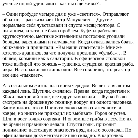
ученые порой удивлялись: как вы еще живы?..
– Один пробудет четыре дня и уже «светится». Отправляют
обратно, – рассказывает Петр Мацукевич. – Другие
нормально себя чувствовали и спустя месяц-полтора. С
питанием, кстати, не было проблем. Буфеты работали
круглосуточно, местные жительницы постоянно угощали
борщом, варениками и галушками. Когда отказывались брать,
обижались и причитали: «Вы наши спасители!» Мне же
хотелось драников, за что получил прозвище «бульба»… В
общем, кормили как в санатории. В офицерской столовой
тоже выбирай что хочешь – тушенка, сгущенка, красная рыба,
икра. Настораживало лишь одно. Все говорили, что реактор
все еще «пыхкает».
А в остальном жизнь шла своим чередом. Вылет за вылетом
каждый лень. Шутили, смеялись. Правда, когда подлетали к
30-километровой зоне, все вдруг замолкали… Жутко было
смотреть на брошенную технику, вокруг ни одного человека.
Запомнилось, что в Припяти около многоэтажек висели
ковры, но никто не приходил их выбивать. Город опустел.
Шли в рост только сорняки. И огромные грибы в лесу. Но их
не брали и правильно делали. Спустя годы, приходит
понимание: настоящую опасность вряд ли кто осознавал. По
официальным документам все шло складно. В карточках