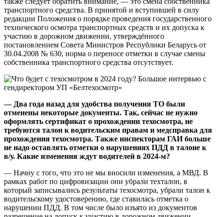
также следует обратить внимание, — это смена собственника
транспортного средства. В принятой и вступившей в силу
редакции Положения о порядке проведения государственного
технического осмотра транспортных средств и их допуска к
участию в дорожном движении, утверждённого
постановлением Совета Министров Республики Беларусь от
30.04.2008 № 630, норма о переносе отметки в случае смены
собственника транспортного средства отсутствует.
— Два года назад для удобства получения ТО были
отменены некоторые документы. Так, сейчас не нужно
оформлять сертификат о прохождении техосмотра, не
требуются талон к водительским правам и медсправка для
прохождения техосмотра. Также инспекторам ГАИ больше
не надо оставлять отметки о нарушениях ПДД в талоне к
в/у. Какие изменения ждут водителей в 2024-м?
— Начну с того, что это не мы вносили изменения, а МВД. В
рамках работ по цифровизации они убрали техталон, в
который записывались результаты техосмотра, убрали талон к
водительскому удостоверению, где ставилась отметка о
нарушении ПДД. В том числе было изъято из документов
разрешение на допуск к участию в дорожном движении —