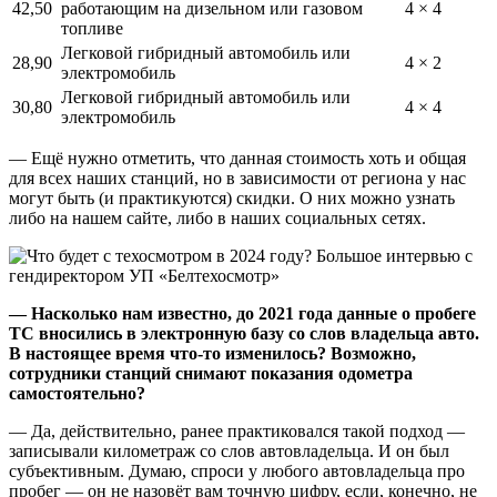
42,50
работающим на дизельном или газовом
4 × 4
топливе
Легковой гибридный автомобиль или
28,90
4 × 2
электромобиль
Легковой гибридный автомобиль или
30,80
4 × 4
электромобиль
— Ещё нужно отметить, что данная стоимость хоть и общая
для всех наших станций, но в зависимости от региона у нас
могут быть (и практикуются) скидки. О них можно узнать
либо на нашем сайте, либо в наших социальных сетях.
— Насколько нам известно, до 2021 года данные о пробеге
ТС вносились в электронную базу со слов владельца авто.
В настоящее время что-то изменилось? Возможно,
сотрудники станций снимают показания одометра
самостоятельно?
— Да, действительно, ранее практиковался такой подход —
записывали километраж со слов автовладельца. И он был
субъективным. Думаю, спроси у любого автовладельца про
пробег — он не назовёт вам точную цифру, если, конечно, не