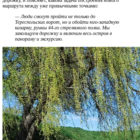
дорожку, и поясняет, какова задача построения нового
маршрута между уже привычными точками:
— Люди смогут пройти не только до
Тереспольских ворот, но и обойти юго-западную
казарму, руины 44‑го стрелкового полка. Мы
закольцуем дорожку и включим весь остров в
панораму и экскурсию.