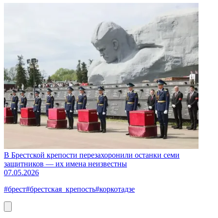
В Брестской крепости перезахоронили останки семи
защитников — их имена неизвестны
07.05.2026
#брест
#брестская_крепость
#коркотадзе