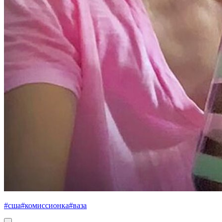
#сша
#комиссионка
#ваза