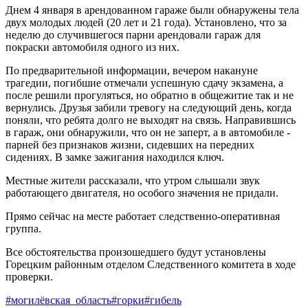
Днем 4 января в арендованном гараже были обнаружены тела
двух молодых людей (20 лет и 21 года). Установлено, что за
неделю до случившегося парни арендовали гараж для
покраски автомобиля одного из них.
По предварительной информации, вечером накануне
трагедии, погибшие отмечали успешную сдачу экзамена, а
после решили прогуляться, но обратно в общежитие так и не
вернулись. Друзья забили тревогу на следующий день, когда
поняли, что ребята долго не выходят на связь. Направившись
в гараж, они обнаружили, что он не заперт, а в автомобиле -
парней без признаков жизни, сидевших на передних
сидениях. В замке зажигания находился ключ.
Местные жители рассказали, что утром слышали звук
работающего двигателя, но особого значения не придали.
Прямо сейчас на месте работает следственно-оперативная
группа.
Все обстоятельства произошедшего будут установлены
Горецким районным отделом Следственного комитета в ходе
проверки.
#могилёвская_область
#горки
#гибель