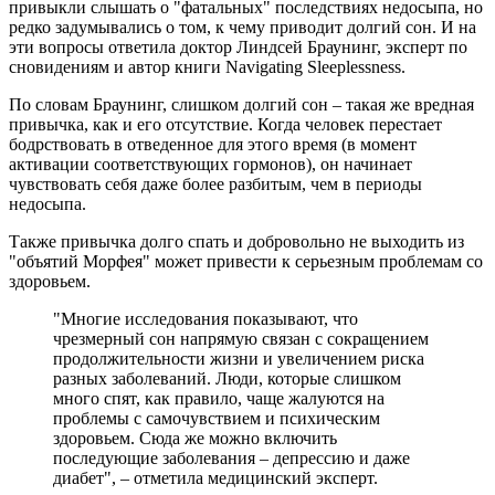
привыкли слышать о "фатальных" последствиях недосыпа, но
редко задумывались о том, к чему приводит долгий сон. И на
эти вопросы ответила доктор Линдсей Браунинг, эксперт по
сновидениям и автор книги Navigating Sleeplessness.
По словам Браунинг, слишком долгий сон – такая же вредная
привычка, как и его отсутствие. Когда человек перестает
бодрствовать в отведенное для этого время (в момент
активации соответствующих гормонов), он начинает
чувствовать себя даже более разбитым, чем в периоды
недосыпа.
Также привычка долго спать и добровольно не выходить из
"объятий Морфея" может привести к серьезным проблемам со
здоровьем.
"Многие исследования показывают, что
чрезмерный сон напрямую связан с сокращением
продолжительности жизни и увеличением риска
разных заболеваний. Люди, которые слишком
много спят, как правило, чаще жалуются на
проблемы с самочувствием и психическим
здоровьем. Сюда же можно включить
последующие заболевания – депрессию и даже
диабет", – отметила медицинский эксперт.