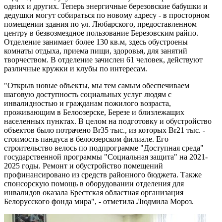
одних и других. Теперь энергичные березовские бабушки и
дедушки могут собираться по новому адресу - в просторном
помещении здания по ул. Любарского, предоставленном
центру в безвозмездное пользование Березовским райпо.
Отделение занимает более 130 кв.м, здесь обустроены
комнаты отдыха, приема пищи, здоровья, для занятий
творчеством. В отделение зачислен 61 человек, действуют
различные кружки и клубы по интересам.
"Открыв новые объекты, мы тем самым обеспечиваем
шаговую доступность социальных услуг людям с
инвалидностью и гражданам пожилого возраста,
проживающим в Белоозерске, Березе и близлежащих
населенных пунктах. В целом на подготовку и обустройство
объектов было потрачено Br35 тыс., из которых Br21 тыс. -
стоимость пандуса в белоозерском филиале. Его
строительство велось по подпрограмме "Доступная среда"
государственной программы "Социальная защита" на 2021-
2025 годы. Ремонт и обустройство помещений
профинансировано из средств районного бюджета. Также
спонсорскую помощь в оборудовании отделения для
инвалидов оказала Брестская областная организация
Белорусского фонда мира", - отметила Людмила Мороз.