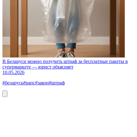
В Беларуси можно получить штраф за бесплатные пакеты в
супермаркете — юрист объясняет
10.05.2026
#беларусь
#рапс
#закон
#штраф