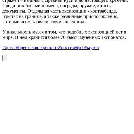
стражей – начиная с Древней Руси и до настоящего времени.
Среди них боевые знамена, награды, оружие, книги,
документы. Отдельная часть экспозиции - контрабанда,
изъятая на границе, а также различные приспособления,
которые использовали злоумышленники.
Уникальность музея в том, что подобных экспозицией нет в
мире. В нем хранится более 70 тысяч музейных экспонатов.
#брест
#брестская_крепость
#россия
#фсб
#музей