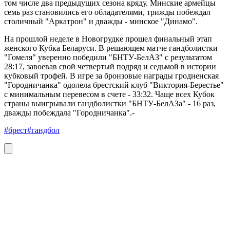
том числе два предыдущих сезона кряду. Минские армейцы
семь раз становились его обладателями, трижды побеждал
столичный "Аркатрон" и дважды - минское "Динамо".
На прошлой неделе в Новогрудке прошел финальный этап
женского Кубка Беларуси. В решающем матче гандболистки
"Гомеля" уверенно победили "БНТУ-БелАЗ" с результатом
28:17, завоевав свой четвертый подряд и седьмой в истории
кубковый трофей. В игре за бронзовые награды гродненская
"Городничанка" одолела брестский клуб "Виктория-Берестье"
с минимальным перевесом в счете - 33:32. Чаще всех Кубок
страны выигрывали гандболистки "БНТУ-БелАЗа" - 16 раз,
дважды побеждала "Городничанка".-
#брест
#гандбол