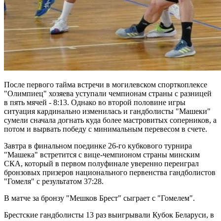
После первого тайма встречи в могилевском спорткоплексе
"Олимпиец" хозяева уступали чемпионам страны с разницей
в пять мячей - 8:13. Однако во второй половине игры
ситуация кардинально изменилась и гандболисты "Машеки"
сумели сначала догнать куда более мастровитых соперников, а
потом и вырвать победу с минимальным перевесом в счете.
Завтра в финальном поединке 26-го кубкового турнира
"Машека" встретится с вице-чемпионом страны минским
СКА, который в первом полуфинале уверенно переиграл
бронзовых призеров национального первенства гандболистов
"Гомеля" с результатом 37:28.
В матче за бронзу "Мешков Брест" сыграет с "Гомелем".
Брестские гандболисты 13 раз выигрывали Кубок Беларуси, в