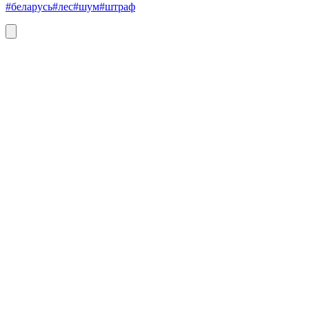
#беларусь
#лес
#шум
#штраф