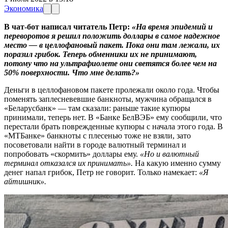
Экономика
В чат-бот написал читатель Петр:
«На время эпидемий и
переворотов я решил положить доллары в самое надежное
место — в целлофановый пакет. Пока они там лежали, их
поразил грибок. Теперь обменники их не принимают,
потому что на ультрафиолете они светятся более чем на
50% поверхности. Что мне делать?»
Деньги в целлофановом пакете пролежали около года. Чтобы
поменять заплесневевшие банкноты, мужчина обращался в
«Беларусбанк» — там сказали: раньше такие купюры
принимали, теперь нет. В «Банке БелВЭБ» ему сообщили, что
перестали брать поврежденные купюры с начала этого года. В
«МТБанке» банкноты с плесенью тоже не взяли, зато
посоветовали найти в городе валютный терминал и
попробовать «скормить» доллары ему.
«Но и валютный
терминал отказался их принимать».
На какую именно сумму
денег напал грибок, Петр не говорит. Только намекает:
«Я
айтишник».