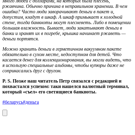
много людей с долларами, на которых была плесень,
ржавчина. Обычно причина в неправильном хранении. В чем
ошибка? Часто люди заворачивают деньги в пакет и,
допустим, кладут в шкаф. А шкаф примыкает к холодной
стене, тогда банкноты могут плесневеть. Либо в помещении
большая влажность. Бывает, люди закатывают деньги в
банки и хранят их в погребе, крышка начинает ржаветь —
деньги портятся.
Можно хранить деньги в герметичном вакуумном пакете
обязательно в сухом месте, недоступном для детей. Что
касается денег для коллекционирования, вы могли видеть, что
я использую специальные альбомы, чтобы купюры даже не
соприкасались друг с другом.
P. S. Позже наш читатель Петр связался с редакцией и
похвастался успехом: таки нашелся валютный терминал,
который «съел» его светящиеся банкноты.
#беларусь
#деньга