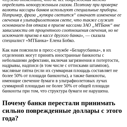
определить невооруженным глазом. Поэтому при проверке
валюты кассиры банков используют специальные приборы.
Например, фраза „купюра светится“ означает изменение ее
свечения в ультафиолетовом свете, что также служит
основанием для отказа в приеме кассами ЗАО „МТБанк“ вне
зависимости от процентного соотношения свечения, но не
исключает приема в кассе другого банка»,
— сказала
специалист «МТБанка» Елена Бобко.
Как нам пояснили в пресс-службе «Беларусбанка», в их
отделениях могут принять иностранные банкноты с
небольшими дефектами, включая загрязнения и потертости,
надрывы, надписи (в том числе с оттисками штампов),
масляные пятна (если их суммарная площадь составляет не
более 50% от площади банкноты), а также банкноты,
имеющие свечение бумаги в ультрафиолетовых лучах
суммарной площадью не более 50% от общей площади
банкноты при том, что структура бумаги не нарушена.
Почему банки перестали принимать
сильно поврежденные доллары с этого
года?