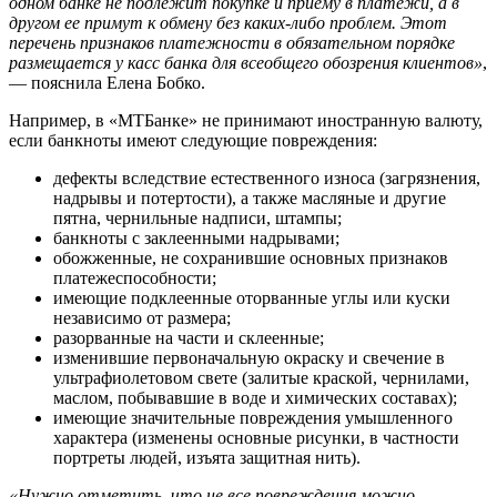
одном банке не подлежит покупке и приему в платежи, а в
другом ее примут к обмену без каких-либо проблем. Этот
перечень признаков платежности в обязательном порядке
размещается у касс банка для всеобщего обозрения клиентов»
,
— пояснила Елена Бобко.
Например, в «МТБанке» не принимают иностранную валюту,
если банкноты имеют следующие повреждения:
дефекты вследствие естественного износа (загрязнения,
надрывы и потертости), а также масляные и другие
пятна, чернильные надписи, штампы;
банкноты с заклеенными надрывами;
обожженные, не сохранившие основных признаков
платежеспособности;
имеющие подклеенные оторванные углы или куски
независимо от размера;
разорванные на части и склеенные;
изменившие первоначальную окраску и свечение в
ультрафиолетовом свете (залитые краской, чернилами,
маслом, побывавшие в воде и химических составах);
имеющие значительные повреждения умышленного
характера (изменены основные рисунки, в частности
портреты людей, изъята защитная нить).
«Нужно отметить, что не все повреждения можно