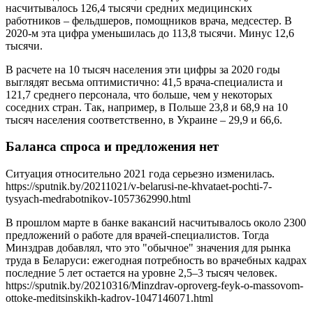
насчитывалось 126,4 тысячи средних медицинских
работников – фельдшеров, помощников врача, медсестер. В
2020-м эта цифра уменьшилась до 113,8 тысячи. Минус 12,6
тысячи.
В расчете на 10 тысяч населения эти цифры за 2020 годы
выглядят весьма оптимистично: 41,5 врача-специалиста и
121,7 среднего персонала, что больше, чем у некоторых
соседних стран. Так, например, в Польше 23,8 и 68,9 на 10
тысяч населения соответственно, в Украине – 29,9 и 66,6.
Баланса спроса и предложения нет
Ситуация относительно 2021 года серьезно изменилась.
https://sputnik.by/20211021/v-belarusi-ne-khvataet-pochti-7-
tysyach-medrabotnikov-1057362990.html
В прошлом марте в банке вакансий насчитывалось около 2300
предложений о работе для врачей-специалистов. Тогда
Минздрав добавлял, что это "обычное" значения для рынка
труда в Беларуси: ежегодная потребность во врачебных кадрах
последние 5 лет остается на уровне 2,5–3 тысяч человек.
https://sputnik.by/20210316/Minzdrav-oproverg-feyk-o-massovom-
ottoke-meditsinskikh-kadrov-1047146071.html