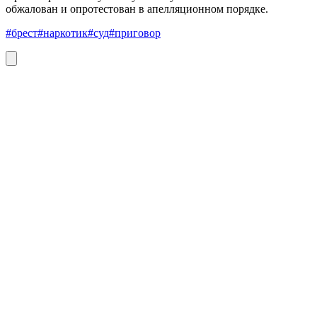
обжалован и опротестован в апелляционном порядке.
#брест
#наркотик
#суд
#приговор