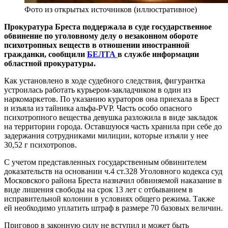
Фото из открытых источников (иллюстративное)
Прокуратура Бреста поддержала в суде государственное
обвинение по уголовному делу о незаконном обороте
психотропных веществ в отношении иностранной
гражданки, сообщили
БЕЛТА
в службе информации
областной прокуратуры.
Как установлено в ходе судебного следствия, фигурантка
устроилась работать курьером-закладчиком в один из
наркомаркетов. По указанию кураторов она приехала в Брест
и изъяла из тайника альфа-PVP. Часть особо опасного
психотропного вещества девушка разложила в виде закладок
на территории города. Оставшуюся часть хранила при себе до
задержания сотрудниками милиции, которые изъяли у нее
30,52 г психотропов.
С учетом представленных государственным обвинителем
доказательств на основании ч.4 ст.328 Уголовного кодекса суд
Московского района Бреста назначил обвиняемой наказание в
виде лишения свободы на срок 13 лет с отбыванием в
исправительной колонии в условиях общего режима. Также
ей необходимо уплатить штраф в размере 70 базовых величин.
Приговор в законную силу не вступил и может быть