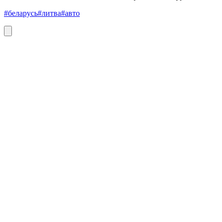
#беларусь
#литва
#авто