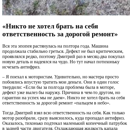
«Никто не хотел брать на себя
ответственность за дорогой ремонт»
Вся эта эпопея растянулась на полтора года. Машина
продолжала стабильно греться. Дефект не был критическим,
проявлялся редко, поэтому Дмитрий раз в месяц-два покупал
новую деталь и надеялся на чудо. Но тут начал потихоньку
исчезать антифриз.
– Я поехал к мотористам. Удивительно, но мастера просто
побоялись впустую тратить мои деньги. Они в один голос
твердили: «Если бы за полгода проблема была в моторе,
дефект уже вылез бы наружу. Причина в чем-то другом, но
гарантии на успех мы не даем». Никто не хотел брать на себя
ответственность за дорогой ремонт «пальцем в небо».
Тогда Дмитрий взял всю ответственность на себя. Как только
мотор разобрали, сразу выяснилось, куда пропадал антифриз.
Оказалось, тихонько подтекал маленький копеечный патрубок
в задней части двигателя. Охлаждающая жидкость капала