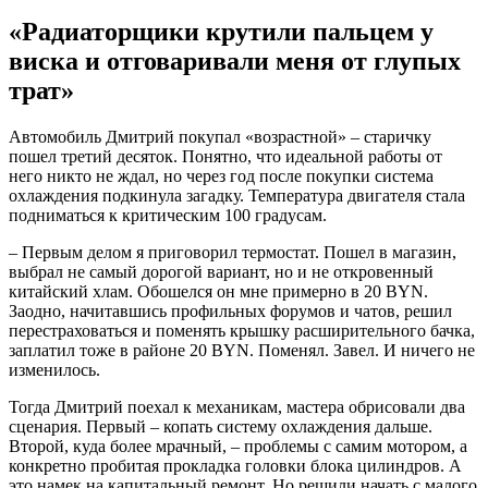
«Радиаторщики крутили пальцем у
виска и отговаривали меня от глупых
трат»
Автомобиль Дмитрий покупал «возрастной» – старичку
пошел третий десяток. Понятно, что идеальной работы от
него никто не ждал, но через год после покупки система
охлаждения подкинула загадку. Температура двигателя стала
подниматься к критическим 100 градусам.
– Первым делом я приговорил термостат. Пошел в магазин,
выбрал не самый дорогой вариант, но и не откровенный
китайский хлам. Обошелся он мне примерно в 20 BYN.
Заодно, начитавшись профильных форумов и чатов, решил
перестраховаться и поменять крышку расширительного бачка,
заплатил тоже в районе 20 BYN. Поменял. Завел. И ничего не
изменилось.
Тогда Дмитрий поехал к механикам, мастера обрисовали два
сценария. Первый – копать систему охлаждения дальше.
Второй, куда более мрачный, – проблемы с самим мотором, а
конкретно пробитая прокладка головки блока цилиндров. А
это намек на капитальный ремонт. Но решили начать с малого