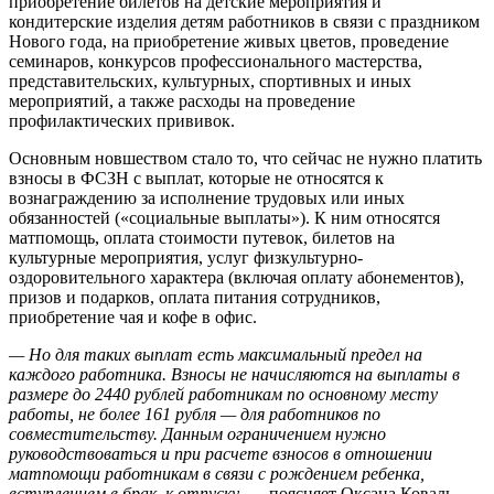
приобретение билетов на детские мероприятия и
кондитерские изделия детям работников в связи с праздником
Нового года, на приобретение живых цветов, проведение
семинаров, конкурсов профессионального мастерства,
представительских, культурных, спортивных и иных
мероприятий, а также расходы на проведение
профилактических прививок.
Основным новшеством стало то, что сейчас не нужно платить
взносы в ФСЗН с выплат, которые не относятся к
вознаграждению за исполнение трудовых или иных
обязанностей («социальные выплаты»). К ним относятся
матпомощь, оплата стоимости путевок, билетов на
культурные мероприятия, услуг физкультурно-
оздоровительного характера (включая оплату абонементов),
призов и подарков, оплата питания сотрудников,
приобретение чая и кофе в офис.
— Но для таких выплат есть максимальный предел на
каждого работника. Взносы не начисляются на выплаты в
размере до 2440 рублей работникам по основному месту
работы, не более 161 рубля — для работников по
совместительству. Данным ограничением нужно
руководствоваться и при расчете взносов в отношении
матпомощи работникам в связи с рождением ребенка,
вступлением в брак, к отпуску,
— поясняет Оксана Коваль.