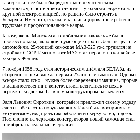
завод логичнее было бы рядом с металлургическим
комбинатом, с источником энергии – угольным разрезом или
крупной электростанцией, но решено было строить в
Беларуси. Именно здесь были квалифицированные рабочие –
трудовые и профессиональные кадры.
К тому же на Минском автомобильном заводе уже были
профессионалы, знающие и умеющие строить большегрузные
автомобили, 25-тонный самосвал МАЗ-525 уже трудился на
стройках СССР. Именно этот МАЗ стал первым на конвейере
завода в Жодино.
7 ноября 1958 года стал историческим днём для БЕЛАЗа, из
сборочного цеха выехал первый 25-тонный самосвал. Однако
вскоре стало ясно – нужна более современная машина, прорыв
в машиностроении и конструкторы вернулись из цеха к
чертёжным доскам. Главным конструктором назначается
Заля Львович Сироткин, который и предложил своему отделу
сделать абсолютно новую машину. Идея была воспринята с
энтузиазмом, над проектом работали и сверхурочно, и дома.
Постепенно на чертежах конструкторов новый самосвал стал
приобретать реальные очертания.