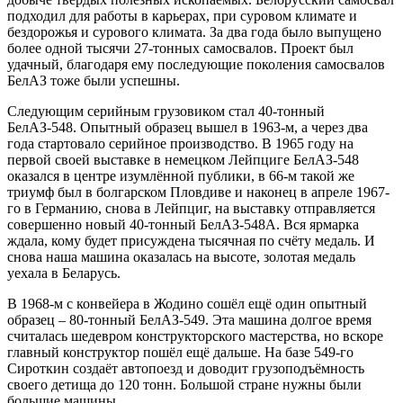
подходил для работы в карьерах, при суровом климате и
бездорожья и сурового климата. За два года было выпущено
более одной тысячи 27-тонных самосвалов. Проект был
удачный, благодаря ему последующие поколения самосвалов
БелАЗ тоже были успешны.
Следующим серийным грузовиком стал 40-тонный
БелАЗ-548. Опытный образец вышел в 1963-м, а через два
года стартовало серийное производство. В 1965 году на
первой своей выставке в немецком Лейпциге БелАЗ-548
оказался в центре изумлённой публики, в 66-м такой же
триумф был в болгарском Пловдиве и наконец в апреле 1967-
го в Германию, снова в Лейпциг, на выставку отправляется
совершенно новый 40-тонный БелАЗ-548А. Вся ярмарка
ждала, кому будет присуждена тысячная по счёту медаль. И
снова наша машина оказалась на высоте, золотая медаль
уехала в Беларусь.
В 1968-м с конвейера в Жодино сошёл ещё один опытный
образец – 80-тонный БелАЗ-549. Эта машина долгое время
считалась шедевром конструкторского мастерства, но вскоре
главный конструктор пошёл ещё дальше. На базе 549-го
Сироткин создаёт автопоезд и доводит грузоподъёмность
своего детища до 120 тонн. Большой стране нужны были
большие машины.