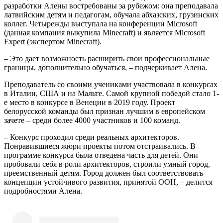
разработки Алены востребованы за рубежом: она преподавала
латвийским детям и педагогам, обучала абхазских, грузинских
коллег. Четырежды выступала на конференции Microsoft
(данная компания выкупила Minecraft) и является Microsoft
Expert (экспертом Minecraft).
– Это дает возможность расширить свои профессиональные
границы, дополнительно обучаться, – подчеркивает Алена.
Преподаватель со своими учениками участвовала в конкурсах
в Италии, США и на Мальте. Самой крупной победой стало 1-
е место в конкурсе в Венеции в 2019 году. Проект
белорусской команды был признан лучшим в европейском
зачете – среди более 4000 участников и 100 команд.
– Конкурс проходил среди реальных архитекторов.
Понравившиеся жюри проекты потом отстраивались. В
программе конкурса была отведена часть для детей. Они
пробовали себя в роли архитекторов, строили умный город,
преемственный детям. Город должен был соответствовать
концепции устойчивого развития, принятой ООН, – делится
подробностями Алена.