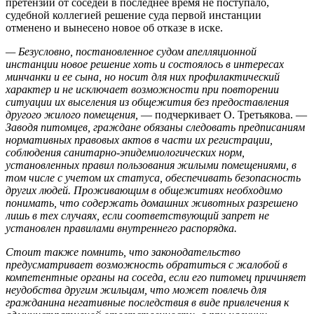
претензий от соседей в последнее время не поступало,
судебной коллегией решение суда первой инстанции
отменено и вынесено новое об отказе в иске.
— Безусловно, постановленное судом апелляционной
инстанции новое решение хоть и состоялось в интересах
минчанки и ее сына, но носит для них профилактический
характер и не исключает возможности при повторении
ситуации их выселения из общежития без предоставления
другого жилого помещения,
— подчеркивает О. Третьякова. —
Заводя питомцев, граждане обязаны следовать предписаниям
нормативных правовых актов в части их регистрации,
соблюдения санитарно-эпидемиологических норм,
установленных правил пользования жилыми помещениями, в
том числе с учетом их статуса, обеспечивать безопасность
других людей.
Проживающим в общежитиях необходимо
понимать, что содержать домашних животных разрешено
лишь в тех случаях, если соответствующий запрет не
установлен правилами внутреннего распорядка.
Стоит также помнить, что законодательство
предусматривает возможность обратиться с жалобой в
компетентные органы на соседа, если его питомец причиняет
неудобства другим жильцам, что может повлечь для
гражданина негативные последствия в виде привлечения к