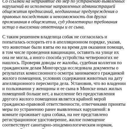
Со ссылкой на непринятие ею мер по устранению выявленных
нарушений во исполнение направленных администрацией
общежития предписаний, неединичные предупреждения о
правовых последствиях и невозможность для других
проживания в общежитии, суд удовлетворил требования
истца о выселении ответчицы и ее сына.
С таким решением владелица собак не согласилась и
попыталась оспорить его в апелляционном порядке, указав,
что животные были взяты ею на время для оказания помощи,
в том числе проведения вакцинации, оставить на улице их
она не могла, а иного способа устройства четвероногих не
нашлось. Проверяя доводы ее жалобы, судебная коллегия по
гражданским делам Мингорсуда исследовала документы о
результатах комиссионного осмотра занимаемого гражданкой
жилого помещения, условиях содержания животных на дату
апелляционного пересмотра дела. Установив, что во владении
и пользовании у женщины и ее сына в Минске иных жилых
помещений больше нет, а выселение без предоставления
другого жилого помещения является крайней мерой
гражданско-правовой ответственности, ответчиками приняты
меры по устранению ранее выявленных нарушений: в
комнате проживает одна собака, на нее представлено
регистрационное удостоверение, жилое помещение
соответствует санитарно-эпидемиологическим нормам,