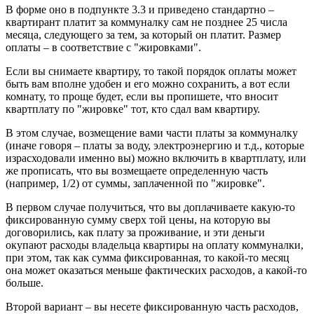
В форме оно в подпункте 3.3 и приведено стандартно –
квартирант платит за коммуналку сам не позднее 25 числа
месяца, следующего за тем, за который он платит. Размер
оплаты – в соответствие с "жировками".
Если вы снимаете квартиру, то такой порядок оплаты может
быть вам вполне удобен и его можно сохранить, а вот если
комнату, то проще будет, если вы пропишете, что вносит
квартплату по "жировке" тот, кто сдал вам квартиру.
В этом случае, возмещение вами части платы за коммуналку
(иначе говоря – платы за воду, электроэнергию и т.д., которые
израсходовали именно вы) можно включить в квартплату, или
же прописать, что вы возмещаете определенную часть
(например, 1/2) от суммы, заплаченной по "жировке".
В первом случае получиться, что вы доплачиваете какую-то
фиксированную сумму сверх той цены, на которую вы
договорились, как плату за проживание, и эти деньги
окупают расходы владельца квартиры на оплату коммуналки,
при этом, так как сумма фиксированная, то какой-то месяц
она может оказаться меньше фактических расходов, а какой-то
больше.
Второй вариант – вы несете фиксированную часть расходов,