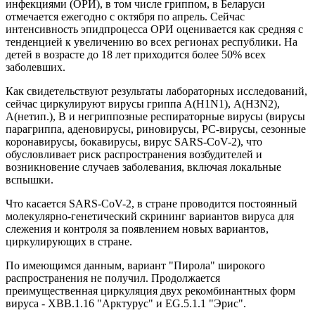
инфекциями (ОРИ), в том числе гриппом, в Беларуси
отмечается ежегодно с октября по апрель. Сейчас
интенсивность эпидпроцесса ОРИ оценивается как средняя с
тенденцией к увеличению во всех регионах республики. На
детей в возрасте до 18 лет приходится более 50% всех
заболевших.
Как свидетельствуют результаты лабораторных исследований,
сейчас циркулируют вирусы гриппа А(H1N1), A(H3N2),
А(нетип.), В и негриппозные респираторные вирусы (вирусы
парагриппа, аденовирусы, риновирусы, РС-вирусы, сезонные
коронавирусы, бокавирусы, вирус SARS-CoV-2), что
обусловливает риск распространения возбудителей и
возникновение случаев заболевания, включая локальные
вспышки.
Что касается SARS-CoV-2, в стране проводится постоянный
молекулярно-генетический скрининг вариантов вируса для
слежения и контроля за появлением новых вариантов,
циркулирующих в стране.
По имеющимся данным, вариант "Пирола" широкого
распространения не получил. Продолжается
преимущественная циркуляция двух рекомбинантных форм
вируса - ХВВ.1.16 "Арктурус" и EG.5.1.1 "Эрис".