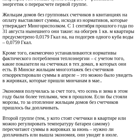
энергетик о перерасчете первой группе.
Жильцам домов без групповых счетчиков в квитанциях на
оплату выставляют суммы, исходя из нормативов, которые
утверждает Мингорисполком. С 1 сентября прошлого года по
31 августа нынешнего они такие: на обогрев 1 кв. м квартиры
предусмотрено 0,0179 Гкал на, на подогрев одного куба воды
– 0,0759 Гкал.
Кроме того, ежемесячно устанавливаются нормативы
фактического потребления теплоэнергии – с учетом того,
какие показатели на счетчиках в тех домах, в которых они
есть. В Минске жильцам многоэтажек без счетчиков
откорректировали суммы в апреле – это можно было увидеть
в жировках, которые пришли минчанам в мае..
Экономия получилась за счет того, что осень и зима в этом
году были более теплыми, чем в прошлом. Если бы стояли
морозы, то за отопление жильцам домов без счетчиков
пришлось бы доплачивать.
Второй группе (тем, у кото стоят счетчики в квартире или
можно регулировать температуру батареи самому)
пересчитают суммы в жировках за июнь – нужно ли
доплачивать или вышла экономия, они увидят в июле.