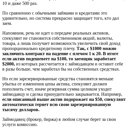
10 и даже 500 раз.
По сравнению с обычными займами и кредитами это
удивительно, но система прекрасно защищает того, кто дал
заем.
Напомним, речь не идет о передаче реальных активов,
спекулянт не становится собственником акций, валюты,
товара, а лишь получает возможность увеличить свой доход
пропорционально кредитному плечу.
Так, с $1000 можно
заключить контракт на падение с плечом 1 к 20. В итоге
если актив подешевеет на $100, то заемщик заработает
$2000,
из которых рассчитается с займодавцем и оставит себе
в разы больше, чем заработал бы на собственных средствах.
Но если зарезервированные средства становятся меньше
убытка от изменения цены актива, спекулянт должен
пополнить счет, иначе резервная сумма целиком уходит
займодавцу и сделка принудительно закрывается. Например,
если описанный выше актив подорожает на $50, спекулянт
автоматически теряет всю свою зарезервированную
тысячу долларов.
Займодавец (брокер, биржа) в любом случае берет за свои
услуги комиссию.