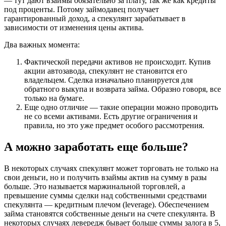
— тут дают взаймы обязательно за плату, так же как кредиты
под проценты. Потому займодавец получает
гарантированный доход, а спекулянт зарабатывает в
зависимости от изменения цены актива.
Два важных момента:
Фактической передачи активов не происходит. Купив
акции автозавода, спекулянт не становится его
владельцем. Сделка изначально планируется для
обратного выкупа и возврата займа. Образно говоря, все
только на бумаге.
Еще одно отличие — такие операции можно проводить
не со всеми активами. Есть другие ограничения и
правила, но это уже предмет особого рассмотрения.
А можно заработать еще больше?
В некоторых случаях спекулянт может торговать не только на
свои деньги, но и получить взаймы актив на сумму в разы
больше. Это называется маржинальной торговлей, а
превышение суммы сделки над собственными средствами
спекулянта — кредитным плечом (leverage). Обеспечением
займа становятся собственные деньги на счете спекулянта. В
некоторых случаях левередж бывает больше суммы залога в 5,