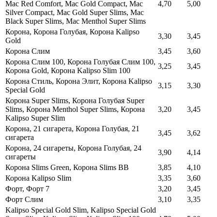
Mac Red Comfort, Mac Gold Compact, Mac
4,70
5,00
Silver Compact, Mac Gold Super Slims, Mac
Black Super Slims, Mac Menthol Super Slims
Корона, Корона Голубая, Корона Kalipso
3,30
3,45
Gold
Корона Слим
3,45
3,60
Корона Слим 100, Корона Голубая Слим 100,
3,25
3,45
Корона Gold, Корона Kalipso Slim 100
Корона Стиль, Корона Элит, Корона Kalipso
3,15
3,30
Special Gold
Корона Super Slims, Корона Голубая Super
Slims, Корона Menthol Super Slims, Корона
3,20
3,45
Kalipso Super Slim
Корона, 21 сигарета, Корона Голубая, 21
3,45
3,62
сигарета
Корона, 24 сигареты, Корона Голубая, 24
3,90
4,14
сигареты
Корона Slims Green, Корона Slims ВВ
3,85
4,10
Корона Kalipso Slim
3,35
3,60
Форт, Форт 7
3,20
3,45
Форт Слим
3,10
3,35
Kalipso Special Gold Slim, Kalipso Special Gold