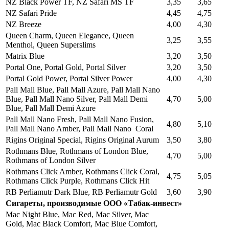
NZ Black Power TF, NZ Safari MS TF
3,35
3,65
NZ Safari Pride
4,45
4,75
NZ Breeze
4,00
4,30
Queen Charm, Queen Elegance, Queen
3,25
3,55
Menthol, Queen Superslims
Matrix Blue
3,20
3,50
Portal One, Portal Gold, Portal Silver
3,20
3,50
Portal Gold Power, Portal Silver Power
4,00
4,30
Pall Mall Blue, Pall Mall Azure, Pall Mall Nano
Blue, Pall Mall Nano Silver, Pall Mall Demi
4,70
5,00
Blue, Pall Mall Demi Azure
Pall Mall Nano Fresh, Pall Mall Nano Fusion,
4,80
5,10
Pall Mall Nano Amber, Pall Mall Nano Coral
Rigins Original Special, Rigins Original Aurum
3,50
3,80
Rothmans Blue, Rothmans of London Blue,
4,70
5,00
Rothmans of London Silver
Rothmans Click Amber, Rothmans Click Coral,
4,75
5,05
Rothmans Click Purple, Rothmans Click Hit
RB Perliamutr Dark Blue, RB Perliamutr Gold
3,60
3,90
Сигареты, производимые ООО «Табак-инвест»
Mac Night Blue, Mac Red, Mac Silver, Mac
Gold, Mac Black Comfort, Mac Blue Comfort,