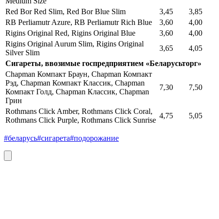
Medium Size
Red Bor Red Slim, Red Bor Blue Slim
3,45
3,85
RB Perliamutr Azure, RB Perliamutr Rich Blue
3,60
4,00
Rigins Original Red, Rigins Original Blue
3,60
4,00
Rigins Original Aurum Slim, Rigins Original
3,65
4,05
Silver Slim
Сигареты, ввозимые госпредприятием «Беларусьторг»
Chapman Компакт Браун, Chapman Компакт
Рэд, Chapman Компакт Классик, Chapman
7,30
7,50
Компакт Голд, Chapman Классик, Chapman
Грин
Rothmans Click Amber, Rothmans Click Coral,
4,75
5,05
Rothmans Click Purple, Rothmans Click Sunrise
#беларусь
#сигарета
#подорожание