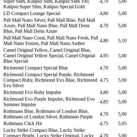
Super Slim, Kalipso Slim, Kalipso Slim 100,
4,70
5,00
Kalipso Super Slim, Kalipso Special Gold
LD Compact Lounge Special
4,80
5,00
Pall Mall Nano Silver, Pall Mall Blue, Pall Mall
Azure, Pall Mall Nano Blue, Pall Mall Demi
4,70
5,00
Blue, Pall Mall Demi Azure
Pall Mall Nano Coral, Pall Mall Nano Fresh, Pall
4,80
5,10
Mall Nano Fusion, Pall Mall Nano Amber
Camel Original Yellow, Camel Original Blue,
Camel Original Yellow Special, Camel Original
4,95
5,00
Blue Special
Richmond Compact Special Blue
4,70
5,00
Richmond Compact Special Purple, Richmond
Compact Ruby, Richmond Evo Blue, Richmond
4,75
5,00
Evo Silver
Richmond Evo Ruby Impulse
4,80
5,00
Richmond Evo Purple Impulse, Richmond Evo
4,85
5,00
Summer Impulse
Rothmans Blue, Rothmans of London Blue,
4,70
5,00
Rothmans of London Silver, Rothmans Purple
Rothmans Click Hit
4,75
5,05
Lucky Strike Compact Blue, Lucky Strike
Compact Bright, Lucky Strike Original, Lucky
4,70
5,00