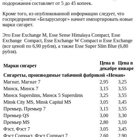
подорожания составляет от 5 до 45 копеек.
Кроме того, из опубликованной информации следует, что
госпредприятие «Беларусьторг» начнет импортировать новые
марки сигарет.
Это Esse Exchange M, Esse Sense Himalaya Compact, Esse
Exchange Compact, Esse Exchange W Compact и Esse Exchange
(все ценой по 6,90 рубля), а также Esse Super Slim Blue (6,80
рубля).
Цена в
Цена в
Марки сигарет
декабре
январе
Сигареты, производимые табачной фабрикой «Неман»
Магнат, Магнат 7
2,95
3,25
Минск, Минск 7
3,15
3,55
Минск Superslims, Минск 5 Superslims
3,25
3,55
Minsk City MS, Minsk Capital MS
3,05
3,45
Премьер, Премьер 7
3,15
3,55
Премьер QS
3,00
3,30
Премьер MS
2,80
3,10
Фэст, Фэст 7
3,05
3,45
Фэст Compact, Фэст Compact 7
2,60
2,90