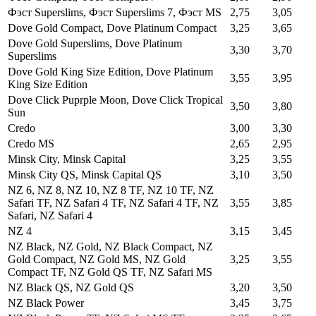
Фэст Superslims, Фэст Superslims 7, Фэст MS
2,75
3,05
Dove Gold Compact, Dove Platinum Compact
3,25
3,65
Dove Gold Superslims, Dove Platinum
3,30
3,70
Superslims
Dove Gold King Size Edition, Dove Platinum
3,55
3,95
King Size Edition
Dove Click Puprple Moon, Dove Click Tropical
3,50
3,80
Sun
Credo
3,00
3,30
Credo MS
2,65
2,95
Minsk City, Minsk Capital
3,25
3,55
Minsk City QS, Minsk Capital QS
3,10
3,50
NZ 6, NZ 8, NZ 10, NZ 8 TF, NZ 10 TF, NZ
Safari TF, NZ Safari 4 TF, NZ Safari 4 TF, NZ
3,55
3,85
Safari, NZ Safari 4
NZ 4
3,15
3,45
NZ Black, NZ Gold, NZ Black Compact, NZ
Gold Compact, NZ Gold MS, NZ Gold
3,25
3,55
Compact TF, NZ Gold QS TF, NZ Safari MS
NZ Black QS, NZ Gold QS
3,20
3,50
NZ Black Power
3,45
3,75