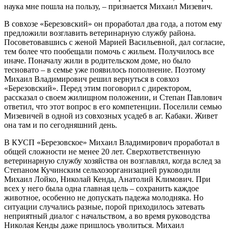
наука мне пошла на пользу, – признается Михаил Мизевич.
В совхозе «Березовский» он проработал два года, а потом ему
предложили возглавить ветеринарную службу района.
Посоветовавшись с женой Марией Васильевной, дал согласие,
тем более что пообещали помочь с жильем. Получилось все
иначе. Поначалу жили в родительском доме, но было
тесновато – в семье уже появилось пополнение. Поэтому
Михаил Владимирович решил вернуться в совхоз
«Березовский». Перед этим поговорил с директором,
рассказал о своем жилищном положении, и Степан Павлович
ответил, что этот вопрос в его компетенции. Поселили семью
Мизевичей в одной из совхозных усадеб в аг. Кабаки. Живет
она там и по сегодняшний день.
В КУСП «Березовское» Михаил Владимирович проработал в
общей сложности не менее 20 лет. Сверхответственную
ветеринарную службу хозяйства он возглавлял, когда вслед за
Степаном Кучинским сельхозорганизацией руководили
Михаил Лойко, Николай Кенда, Анатолий Климович. При
всех у него была одна главная цель – сохранить каждое
животное, особенно не допускать падежа молодняка. Но
ситуации случались разные, порой приходилось затевать
неприятный диалог с начальством, а во время руководства
Николая Кенды даже пришлось уволиться. Михаил