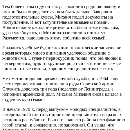
Тем более в том году он как раз окончил среднюю школу, и
нужно было определиться, кем быть дальше. Завершив
подготовительные курсы, Михаил подал документы на
поступление. И вот вступительные экзамены позади.
Волнительное ожидание результатов было тоже недолгим,
удача улыбнулась, и Михаила зачислили в институт.
Разумеется, радовались этому событию всей семьей.
Начались учебные будни: лекции, практические занятия, во
время которых много внимания уделялось общению с
животными. Студент-первокурсник понял, что без любви к
четвероногим, будь то крупный рогатый скот или не самые
чистоплотные свиньи, хорошим специалистом не стать.
Незаметно подошло время срочной службы, и в 1964 году
всех первокурсников призвали в ряды Советской армии.
Служить довелось три года (недалеко от Ленинграда), а
исполнив армейский долг, Михаил Мизевич снова влился в
студенческую семью.
В начале 1970-х, перед выпуском молодых специалистов, в
ветеринарный институт приехали представители из разных
регионов республики. Был и из нашего района (его фамилию
герой статьи, к сожалению, не запомнил). Он узнал, что