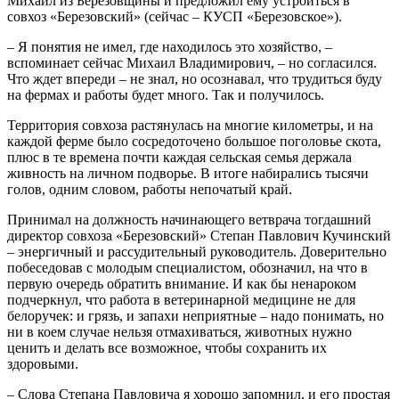
Михаил из Березовщины и предложил ему устроиться в
совхоз «Березовский» (сейчас – КУСП «Березовское»).
– Я понятия не имел, где находилось это хозяйство, –
вспоминает сейчас Михаил Владимирович, – но согласился.
Что ждет впереди – не знал, но осознавал, что трудиться буду
на фермах и работы будет много. Так и получилось.
Территория совхоза растянулась на многие километры, и на
каждой ферме было сосредоточено большое поголовье скота,
плюс в те времена почти каждая сельская семья держала
живность на личном подворье. В итоге набирались тысячи
голов, одним словом, работы непочатый край.
Принимал на должность начинающего ветврача тогдашний
директор совхоза «Березовский» Степан Павлович Кучинский
– энергичный и рассудительный руководитель. Доверительно
побеседовав с молодым специалистом, обозначил, на что в
первую очередь обратить внимание. И как бы ненароком
подчеркнул, что работа в ветеринарной медицине не для
белоручек: и грязь, и запахи неприятные – надо понимать, но
ни в коем случае нельзя отмахиваться, животных нужно
ценить и делать все возможное, чтобы сохранить их
здоровыми.
– Слова Степана Павловича я хорошо запомнил, и его простая