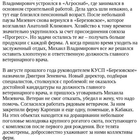
Владимирович устроился в «Агроснаб», где занимался в
основном строительной работой. Дела здесь шли неважно, а
тут еще близился пенсионный возраст. После небольшой
паузы Мизевич снова вернулся в «Березовское», которое
возглавлял Анатолий Климович. Хозяйство к тому времени
значительно укрупнилось за счет присоединения совхоза
«Прогресс». Но задачи остались те же – получать больше
продукции с каждой фермы. А когда пришло время уходить на
заслуженный отдых, Михаил Владимирович все же решился
оставить хлопотную и ответственную должность главного
ветеринарного врача.
В августе прошлого года руководителем КУСП «Березовское»
назначили Дмитрия Зеневича. Новый директор, подбирая
специалистов, столкнулся с проблемой: не оказалось
достойной кандидатуры на должность главного
ветеринарного врача, и пришлось уговаривать Михаила
Мизевича. Ветеран не смог отказать, убедил и жену, что надо
помочь. Согласился работать рядовым ветврачом. За ним
закрепили ферму Карпеши и еще одну, поменьше, в Кабаках.
На этих объектах находится на доращивании небольшое
поголовье молодняка крупного рогатого скота, поступающего
с комплексов после первого дня рождения. Все телята
досмотрены, добросовестно ухаживают за ними коллективы
ферм.