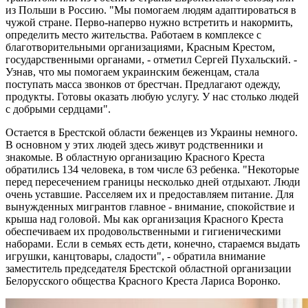
из Польши в Россию. "Мы помогаем людям адаптироваться в
чужой стране. Перво-наперво нужно встретить и накормить,
определить место жительства. Работаем в комплексе с
благотворительными организациями, Красным Крестом,
государственными органами, - отметил Сергей Пухальский. -
Узнав, что мы помогаем украинским беженцам, стала
поступать масса звонков от брестчан. Предлагают одежду,
продукты. Готовы оказать любую услугу. У нас столько людей
с добрыми сердцами".
Остается в Брестской области беженцев из Украины немного.
В основном у этих людей здесь живут родственники и
знакомые. В областную организацию Красного Креста
обратились 134 человека, в том числе 63 ребенка. "Некоторые
перед пересечением границы несколько дней отдыхают. Люди
очень уставшие. Расселяем их и предоставляем питание. Для
вынужденных мигрантов главное - внимание, спокойствие и
крыша над головой. Мы как организация Красного Креста
обеспечиваем их продовольственными и гигиеническими
наборами. Если в семьях есть дети, конечно, стараемся выдать
игрушки, канцтовары, сладости", - обратила внимание
заместитель председателя Брестской областной организации
Белорусского общества Красного Креста Лариса Воронко.