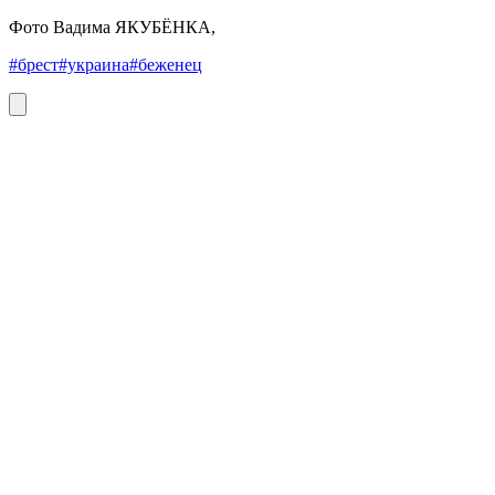
Фото Вадима ЯКУБЁНКА,
#брест
#украина
#беженец