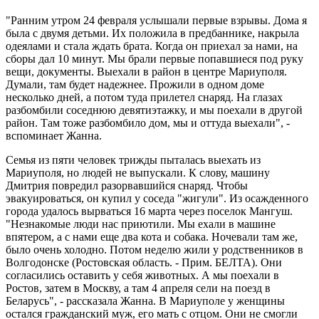
"Ранним утром 24 февраля услышали первые взрывы. Дома я
была с двумя детьми. Их положила в предбаннике, накрыла
одеялами и стала ждать брата. Когда он приехал за нами, на
сборы дал 10 минут. Мы брали первые попавшиеся под руку
вещи, документы. Выехали в район в центре Мариуполя.
Думали, там будет надежнее. Прожили в одном доме
несколько дней, а потом туда прилетел снаряд. На глазах
разбомбили соседнюю девятиэтажку, и мы поехали в другой
район. Там тоже разбомбило дом, мы и оттуда выехали", -
вспоминает Жанна.
Семья из пяти человек трижды пыталась выехать из
Мариуполя, но людей не выпускали. К слову, машину
Дмитрия повредил разорвавшийся снаряд. Чтобы
эвакуироваться, он купил у соседа "жигули". Из осажденного
города удалось вырваться 16 марта через поселок Мангуш.
"Незнакомые люди нас приютили. Мы ехали в машине
впятером, а с нами еще два кота и собака. Ночевали там же,
было очень холодно. Потом неделю жили у родственников в
Волгодонске (Ростовская область. - Прим. БЕЛТА). Они
согласились оставить у себя животных. А мы поехали в
Ростов, затем в Москву, а там 4 апреля сели на поезд в
Беларусь", - рассказала Жанна. В Мариуполе у женщины
остался гражданский муж, его мать с отцом. Они не смогли