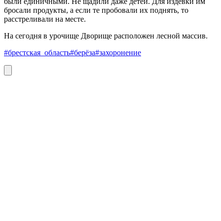
были единичными. Не щадили даже детей. Для издевки им
бросали продукты, а если те пробовали их поднять, то
расстреливали на месте.
На сегодня в урочище Дворище расположен лесной массив.
#брестская_область
#берёза
#захоронение