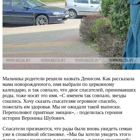
Мальчика родители решили назвать Денисом. Как рассказала
мама новорожденного, имя выбрали по церковному
календарю, и так совпало, что двое спасателей, принимавших
роды, тоже носят это имя. «С именем так совпало, звезды
сошлись. Хочу сказать спасателям огромное спасибо,
пожелать им здоровья. Мы не ожидали такой выписки.
Переполняют приятные эмоции», - поделилась героиня
истории Вероника Шубович.
Спасатели признаются, что рады были вновь увидеть семью
уже в спокойной обстановке. «Мы бы хотели увидеть этого
парня, когда подрастет, в наших рядах - в рядах спасателей», -