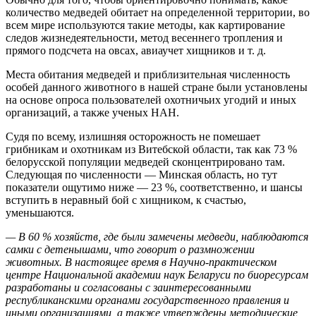
количество медведей обитает на определенной территории, во
всем мире используются такие методы, как картирование
следов жизнедеятельности, метод весеннего тропления и
прямого подсчета на овсах, авиаучет хищников и т. д.
Места обитания медведей и приблизительная численность
особей данного животного в нашей стране были установлены
на основе опроса пользователей охотничьих угодий и иных
организаций, а также ученых НАН.
Судя по всему, излишняя осторожность не помешает
грибникам и охотникам из Витебской области, так как 73 %
белорусской популяции медведей сконцентрировано там.
Следующая по численности — Минская область, но тут
показатели ощутимо ниже — 23 %, соответственно, и шансы
вступить в неравный бой с хищником, к счастью,
уменьшаются.
— В 60 % хозяйств, где были замечены медведи, наблюдаются
самки с детенышами, что говорит о размножении
животных. В настоящее время в Научно-практическом
центре Национальной академии наук Беларуси по биоресурсам
разработаны и согласованы с заинтересованными
республиканскими органами государственного правления и
иными организациями, а также утверждены методические