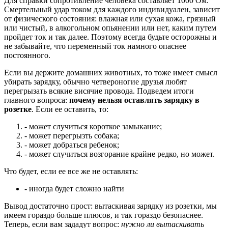
Для справки сопротивление человека составляет 1000 Ом.
Смертельный удар током для каждого индивидуален, зависит
от физического состояния: влажная или сухая кожа, грязный
или чистый, в алкогольном опьянении или нет, каким путем
пройдет ток и так далее. Поэтому всегда будьте осторожны и
не забывайте, что переменный ток намного опаснее
постоянного.
Если вы держите домашних животных, то тоже имеет смысл
убирать зарядку, обычно четвероногие друзья любят
перегрызать всякие висячие провода. Подведем итоги
главного вопроса:
почему нельзя оставлять зарядку в
розетке
. Если ее оставить, то:
- может случиться короткое замыкание;
- может перегрызть собака;
- может добраться ребенок;
- может случиться возгорание крайне редко, но может.
Что будет, если ее все же не оставлять:
- иногда будет сложно найти
Вывод достаточно прост: вытаскивая зарядку из розетки, мы
имеем гораздо больше плюсов, и так гораздо безопаснее.
Теперь, если вам зададут вопрос:
нужно ли вытаскивать