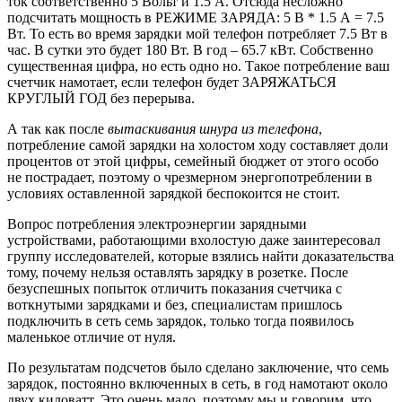
ток соответственно 5 Вольт и 1.5 А. Отсюда несложно
подсчитать мощность в РЕЖИМЕ ЗАРЯДА: 5 В * 1.5 А = 7.5
Вт. То есть во время зарядки мой телефон потребляет 7.5 Вт в
час. В сутки это будет 180 Вт. В год – 65.7 кВт. Собственно
существенная цифра, но есть одно но. Такое потребление ваш
счетчик намотает, если телефон будет ЗАРЯЖАТЬСЯ
КРУГЛЫЙ ГОД без перерыва.
А так как после
вытаскивания шнура из телефона
,
потребление самой зарядки на холостом ходу составляет доли
процентов от этой цифры, семейный бюджет от этого особо
не пострадает, поэтому о чрезмерном энергопотреблении в
условиях оставленной зарядкой беспокоится не стоит.
Вопрос потребления электроэнергии зарядными
устройствами, работающими вхолостую даже заинтересовал
группу исследователей, которые взялись найти доказательства
тому, почему нельзя оставлять зарядку в розетке. После
безуспешных попыток отличить показания счетчика с
воткнутыми зарядками и без, специалистам пришлось
подключить в сеть семь зарядок, только тогда появилось
маленькое отличие от нуля.
По результатам подсчетов было сделано заключение, что семь
зарядок, постоянно включенных в сеть, в год намотают около
двух киловатт. Это очень мало, поэтому мы и говорим, что