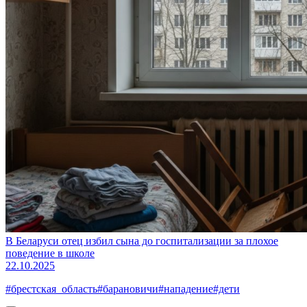
В Беларуси отец избил сына до госпитализации за плохое
поведение в школе
22.10.2025
#брестская_область
#барановичи
#нападение
#дети