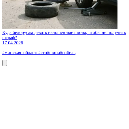
Куда белорусам девать изношенные шины, чтобы не получить
штраф?
17.04.2026
#минская_область
#сто
#шина
#гибель