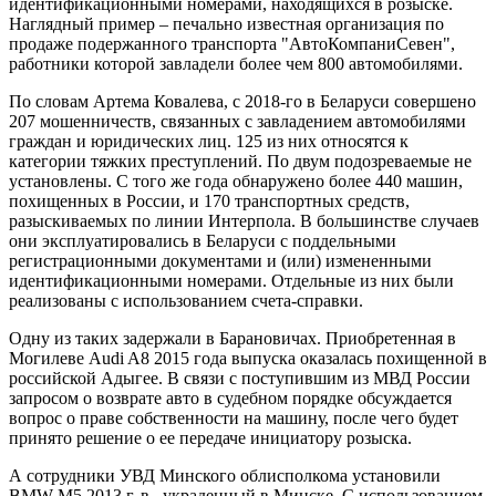
идентификационными номерами, находящихся в розыске.
Наглядный пример – печально известная организация по
продаже подержанного транспорта "АвтоКомпаниСевен",
работники которой завладели более чем 800 автомобилями.
По словам Артема Ковалева, с 2018-го в Беларуси совершено
207 мошенничеств, связанных с завладением автомобилями
граждан и юридических лиц. 125 из них относятся к
категории тяжких преступлений. По двум подозреваемые не
установлены. С того же года обнаружено более 440 машин,
похищенных в России, и 170 транспортных средств,
разыскиваемых по линии Интерпола. В большинстве случаев
они эксплуатировались в Беларуси с поддельными
регистрационными документами и (или) измененными
идентификационными номерами. Отдельные из них были
реализованы с использованием счета-справки.
Одну из таких задержали в Барановичах. Приобретенная в
Могилеве Audi A8 2015 года выпуска оказалась похищенной в
российской Адыгее. В связи с поступившим из МВД России
запросом о возврате авто в судебном порядке обсуждается
вопрос о праве собственности на машину, после чего будет
принято решение о ее передаче инициатору розыска.
А сотрудники УВД Минского облисполкома установили
BMW М5 2013 г. в., украденный в Минске. С использованием