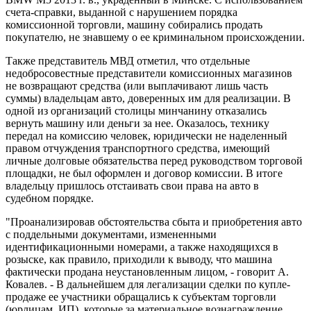
счета-справки, выданной с нарушением порядка
комиссионной торговли, машину собирались продать
покупателю, не знавшему о ее криминальном происхождении.
Также представитель МВД отметил, что отдельные
недобросовестные представители комиссионных магазинов
не возвращают средства (или выплачивают лишь часть
суммы) владельцам авто, доверенных им для реализации. В
одной из организаций столицы минчанину отказались
вернуть машину или деньги за нее. Оказалось, технику
передал на комиссию человек, юридически не наделенный
правом отчуждения транспортного средства, имеющий
личные долговые обязательства перед руководством торговой
площадки, не был оформлен и договор комиссии. В итоге
владельцу пришлось отстаивать свои права на авто в
судебном порядке.
"Проанализировав обстоятельства сбыта и приобретения авто
с поддельными документами, измененными
идентификационными номерами, а также находящихся в
розыске, как правило, приходили к выводу, что машина
фактически продана неустановленным лицом, - говорит А.
Ковалев. - В дальнейшем для легализации сделки по купле-
продаже ее участники обращались к субъектам торговли
(юрлицам, ИП), которые за материальное вознаграждение