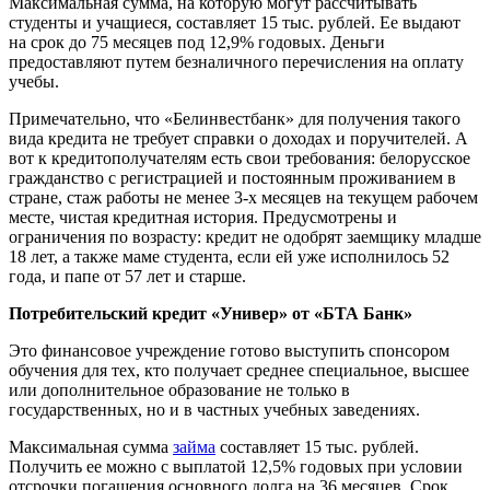
Максимальная сумма, на которую могут рассчитывать
студенты и учащиеся, составляет 15 тыс. рублей. Ее выдают
на срок до 75 месяцев под 12,9% годовых. Деньги
предоставляют путем безналичного перечисления на оплату
учебы.
Примечательно, что «Белинвестбанк» для получения такого
вида кредита не требует справки о доходах и поручителей. А
вот к кредитополучателям есть свои требования: белорусское
гражданство с регистрацией и постоянным проживанием в
стране, стаж работы не менее 3-х месяцев на текущем рабочем
месте, чистая кредитная история. Предусмотрены и
ограничения по возрасту: кредит не одобрят заемщику младше
18 лет, а также маме студента, если ей уже исполнилось 52
года, и папе от 57 лет и старше.
Потребительский кредит «Универ» от «БТА Банк»
Это финансовое учреждение готово выступить спонсором
обучения для тех, кто получает среднее специальное, высшее
или дополнительное образование не только в
государственных, но и в частных учебных заведениях.
Максимальная сумма
займа
составляет 15 тыс. рублей.
Получить ее можно с выплатой 12,5% годовых при условии
отсрочки погашения основного долга на 36 месяцев. Срок