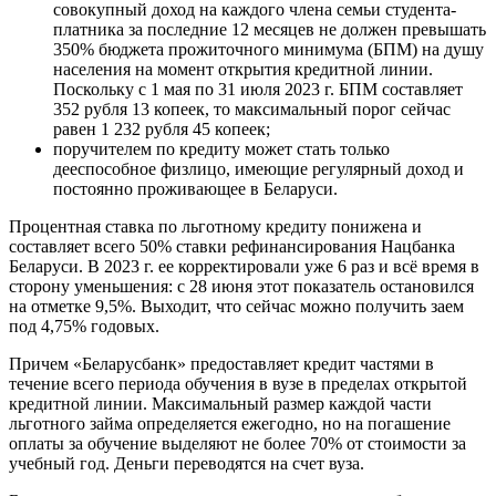
совокупный доход на каждого члена семьи студента-
платника за последние 12 месяцев не должен превышать
350% бюджета прожиточного минимума (БПМ) на душу
населения на момент открытия кредитной линии.
Поскольку с 1 мая по 31 июля 2023 г. БПМ составляет
352 рубля 13 копеек, то максимальный порог сейчас
равен 1 232 рубля 45 копеек;
поручителем по кредиту может стать только
дееспособное физлицо, имеющие регулярный доход и
постоянно проживающее в Беларуси.
Процентная ставка по льготному кредиту понижена и
составляет всего 50% ставки рефинансирования Нацбанка
Беларуси. В 2023 г. ее корректировали уже 6 раз и всё время в
сторону уменьшения: с 28 июня этот показатель остановился
на отметке 9,5%. Выходит, что сейчас можно получить заем
под 4,75% годовых.
Причем «Беларусбанк» предоставляет кредит частями в
течение всего периода обучения в вузе в пределах открытой
кредитной линии. Максимальный размер каждой части
льготного займа определяется ежегодно, но на погашение
оплаты за обучение выделяют не более 70% от стоимости за
учебный год. Деньги переводятся на счет вуза.