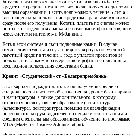
Безусловным плюсом является то, что возвращать банку
кредитные средства нужно только после получения диплома о
высшем образовании. Гасить долг можно в течение 5 лет, а
вот проценты за пользование кредитом – равными взносами
сразу после его получения. Кстати, платить по счетам можно
не только в отделениях банка и с помощью инфокиосков, но и
через системы интернет- и М-банкинг.
Есть в этой системе и свои подводные камни. В случае
отчисления студента из вуза придется вернуть полученный
льготный кредит в течение 1 года с уплатой процентов за
пользование займом в размере ставки рефинансирования за
весь период пользования средствами банка.
Кредит «Студенческий» от «Белагропромбанка»
Этот вариант подходит для оплаты получения среднего
специального и высшего образования на уровне бакалавриата
и магистратуры, а также дополнительного, к которому
относится послевузовское образование (аспирантура
(адъюнктура), докторантура), повышения квалификации,
переподготовки руководителей и специалистов с высшим и
средним специальным образованием, обучение по программе
MBA (Master of Business Administration).
«Белагропромбанк» анонсирует на своем
сайте
, что заявку на