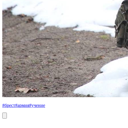
#брест
#армия
#учение